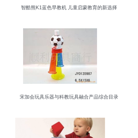
智酷熊K1蓝色早教机 儿童启蒙教育的新选择
宋加会玩具乐器与科教玩具融合产品综合目录