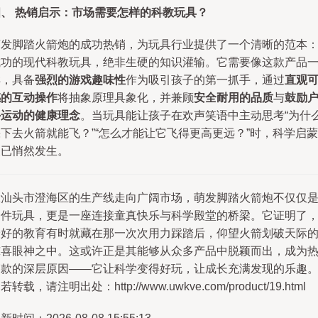
四、 热销启示：市场需要怎样的科教玩具？
萌发脚踏火箭炮的成功热销，为玩具行业提供了一个清晰的范本
成功的现代科教玩具，绝非生硬的知识灌输。它需要像这款产品
样，具备
强烈的游戏趣味性
作为吸引孩子的第一抓手，通过
直观
感的互动操作
将抽象原理具象化，并兼顾
安全耐用的品质
与
鼓励
外运动的健康理念
。当玩具能让孩子在欢声笑语中主动思考“为什
下去火箭就能飞？”“怎么才能让它飞得更高更远？”时，科学启蒙
便已悄然发生。
从汕头市澄海区的生产线走向广阔市场，萌发脚踏火箭炮不仅仅
一件玩具，更是一座连接童真快乐与科学殿堂的桥梁。它证明了
最好的教育有时就藏在那一次次用力踩踏后，仰望火箭划破天际
惊喜眼神之中。这或许正是其能够从众多产品中脱颖而出，成为
销款的深层原因——它让科学变得好玩，让成长充满发现的乐趣
若转载，请注明出处：http://www.uwkve.com/product/19.html