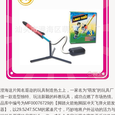
在澄海这片闻名遐迩的玩具制造热土上，一家名为“萌发”的玩具厂
凭借一款造型独特、玩法新颖的科教玩具，成功点燃了市场热情
品库中编号为MF00076729的【脚踏火箭炮脚踩冲天飞弹火箭发
器】，以29.5
24
7.5CM的紧凑尺寸，巧妙地将户外运动的活力