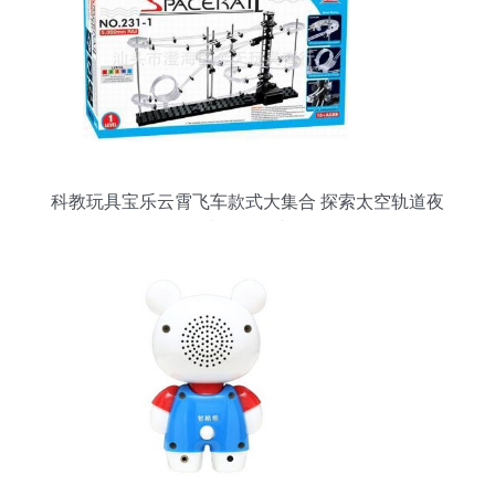
科教玩具宝乐云霄飞车款式大集合 探索太空轨道夜
光版的魅力