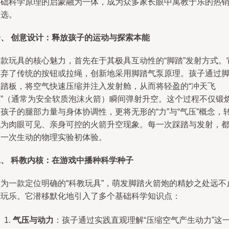
基础科学原理的启蒙融为一体，成为众多家长眼中寓教于乐的热
之选。
一、 创意设计：释放孩子的运动与探索本能
这款玩具的核心魅力，首先在于其极具互动性的“脚踏”发射方式。
摒弃了传统的按钮或拉绳，创新地采用脚踏气泵原理。孩子通过
踩踏板，将空气快速压缩并注入发射舱，从而将轻盈的“冲天飞
弹”（通常为安全软质泡沫火箭）瞬间弹射升空。这个过程不仅锻
孩子的腿部力量与身体协调性，更将无形的“力”与“气压”概念，
化为肉眼可见、亲身可控的火箭升空现象。每一次踩踏与发射，
是一次生动的物理实验初体验。
二、 科教内核：在游戏中播种科学种子
作为一款定位明确的“科教玩具”，萌发脚踏火箭炮的精妙之处远不
于玩乐。它潜移默化地引入了多个基础科学知识点：
气压与动力
：孩子通过实践直观理解“压缩空气产生动力”这