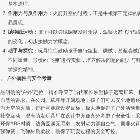
基本原理。
作用力与反作用力
：火箭升空的过程，正是牛顿第三定律的
易展现。
抛物线运动
：孩子可以尝试调整发射角度，观察火箭飞行轨
的变化，初步接触力学概念。
动手与探究
：玩具往往鼓励孩子自行组装、调试，甚至尝试
不同重量、形状的“飞弹”进行实验，培养解决问题的能力与
学探究精神。
、 户外属性与安全考量
产品明确的“户外”定位，精准呼应了当代家长鼓励孩子远离屏幕、
抱自然的诉求。在公园、草坪等开阔场地，孩子们可以安全地追
射向天空的火箭，进行竞赛或设定目标，极大地促进了户外活动
与社交互动。澄海萌发玩具厂在设计中无疑充分考虑了安全性：
用环保ABS材质，边角圆润无毛刺；发射动力源自空气，而非火
或强弹簧，飞弹材质柔软，确保了玩耍过程的安全可控。