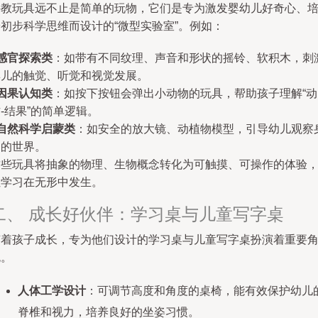
科教玩具远不止是简单的玩物，它们是专为激发婴幼儿好奇心、
初步科学思维而设计的“微型实验室”。例如：
感官探索类
：如带有不同纹理、声音和形状的摇铃、软积木，刺
婴儿的触觉、听觉和视觉发展。
因果认知类
：如按下按钮会弹出小动物的玩具，帮助孩子理解“动
-结果”的简单逻辑。
自然科学启蒙类
：如安全的放大镜、动植物模型，引导幼儿观察
边的世界。
这些玩具将抽象的物理、生物概念转化为可触摸、可操作的体验
让学习在无形中发生。
二、 成长好伙伴：学习桌与儿童写字桌
随着孩子成长，专为他们设计的学习桌与儿童写字桌扮演着重要
色。
人体工学设计
：可调节高度和角度的桌椅，能有效保护幼儿
脊椎和视力，培养良好的坐姿习惯。