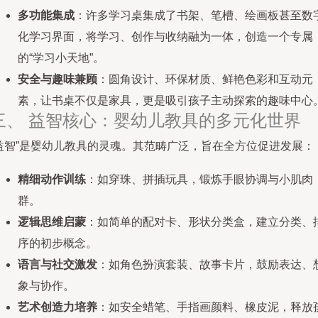
多功能集成
：许多学习桌集成了书架、笔槽、绘画板甚至数
化学习界面，将学习、创作与收纳融为一体，创造一个专属
的“学习小天地”。
安全与趣味兼顾
：圆角设计、环保材质、鲜艳色彩和互动元
素，让书桌不仅是家具，更是吸引孩子主动探索的趣味中心
三、 益智核心：婴幼儿教具的多元化世界
“益智”是婴幼儿教具的灵魂。其范畴广泛，旨在全方位促进发展：
精细动作训练
：如穿珠、拼插玩具，锻炼手眼协调与小肌肉
群。
逻辑思维启蒙
：如简单的配对卡、形状分类盒，建立分类、
序的初步概念。
语言与社交激发
：如角色扮演套装、故事卡片，鼓励表达、
象与协作。
艺术创造力培养
：如安全蜡笔、手指画颜料、橡皮泥，释放