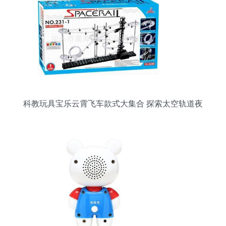
科教玩具宝乐云霄飞车款式大集合 探索太空轨道夜
光版的魅力