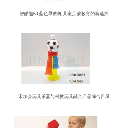
智酷熊K1蓝色早教机 儿童启蒙教育的新选择
宋加会玩具乐器与科教玩具融合产品综合目录