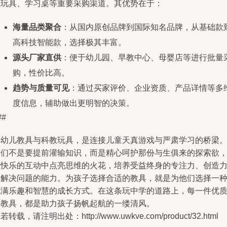
教玩具、学习桌等重要采购渠道。其优势在于：
海量品类聚合
：从国内原创品牌到国际知名品牌，从基础款
高科技智能款，选择极其丰富。
源头厂家直供
：便于幼儿园、早教中心、母婴店等进行批量
购，性价比高。
趋势与质量可见
：通过买家评价、企业资质、产品详情等多
度信息，辅助做出更明智的决策。
##
婴幼儿教具与科教玩具，是连接儿童天真游戏与严肃学习的桥梁
它们不是要提前灌输知识，而是精心呵护那份与生俱来的探索欲
在快乐的互动中点亮思维的火花，培养受益终身的专注力、创造
和解决问题的能力。为孩子选择合适的教具，就是为他们选择一
充满乐趣和智慧的成长方式。在这条玩中学的道路上，每一件优
的教具，都是助力孩子扬帆起航的一缕清风。
若转载，请注明出处：http://www.uwkve.com/product/32.html