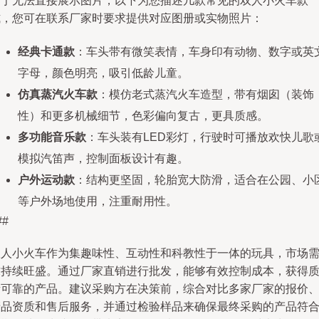
由于无法直接展示图片，以下为您描述几款常见的双人小火车款
式，您可在联系厂家时要求提供对应图册或实物照片：
经典卡通款
：车头带有微笑表情，车身印有动物、数字或英
字母，颜色明亮，吸引低龄儿童。
仿真蒸汽火车款
：模仿老式蒸汽火车造型，带有烟囱（装饰
性）和更多机械细节，色彩偏向复古，更具质感。
多功能音乐款
：车头装有LED彩灯，行驶时可播放欢快儿歌
模拟汽笛声，控制面板设计有趣。
户外运动款
：结构更坚固，轮胎宽大防滑，适合在公园、小
等户外场地使用，注重耐用性。
##
双人小火车作为集趣味性、互动性和科教性于一体的玩具，市场
求持续旺盛。通过厂家直销进行批发，能够有效控制成本，获得
量可靠的产品。建议采购方在决策前，综合对比多家厂家的报价
产品资质和售后服务，并通过检验样品来确保最终采购的产品符