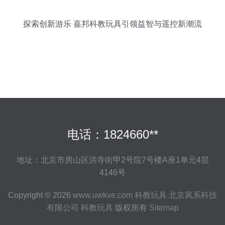
探索创新游乐 嘉邦科教玩具引领益智与遥控新潮流
电话：1824660**
地址：北京市房山区洪寺街甲2号院7号楼A座1单元4层
4146号
Copyright © 2026
www.uwkve.com
科教玩具
北京凤系科技
有限公司
科教玩具
版权所有
Sitemap