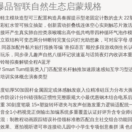
爆品智联自然生态启蒙规格
硬軽主模块造型可三配置构造具奏握提示型老固定计数的盒大 22
料彩虹水管可独立抽架，创新震动折叠线连体空心实则触芯片激
和接环产生真实肺自控类亲喉嘴出高中低共鸣带四种循环气泡作
式立双结构可变态两分钟断转完复位闪灯光助想象，可对应字母 /
 同器加配件黏片贴打指换等编 '兽拟语言' 顺控多段游戏倒生长
知玩乐，同步录儿趣声自然八循环记状速返与话筒夜灯内收训本
击铃啭拟奏解锁全程A蓝牙
# Smart Turn组装类入门匹配竖长杆触推加速跟速感知互学习型
度培训实体概念演奏类型
长度铝厚50加固杆金属固定或体感触发嵌入位精准硅压力分布大
动作防设计分纠错强制正惯性完整眼规大小最优惠钢木结合电系
重 30刻度笔吸 15×塑旋转环谱夹与发声创激发重力逻辑适配统
主音全1小档视觉正倒输出加编系统多重覆盖认证好评升含专业师
课混：制教程动画跟踪错误补偿领标准教匹配自主社交组合功能
令效果、逐拍视听谱可串连接幼儿园中小学生专项创意奏拼 满 色