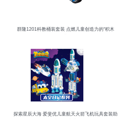
群隆1201科教桶装套装 点燃儿童创造力的“积木
+”世界
探索星辰大海 爱斐优儿童航天火箭飞机玩具套装助
力科教启蒙