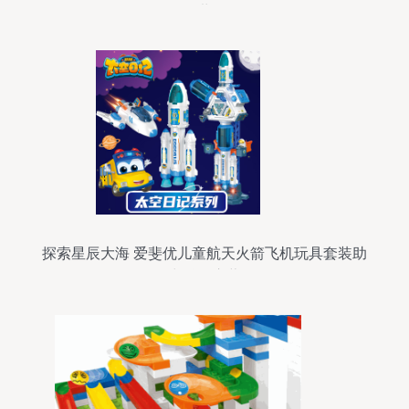
+”世界
探索星辰大海 爱斐优儿童航天火箭飞机玩具套装助
力科教启蒙