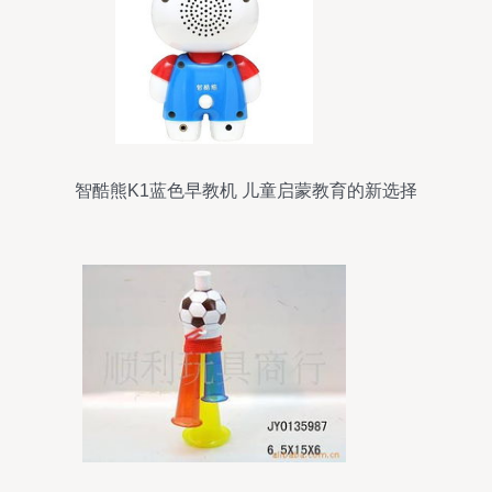
智酷熊K1蓝色早教机 儿童启蒙教育的新选择