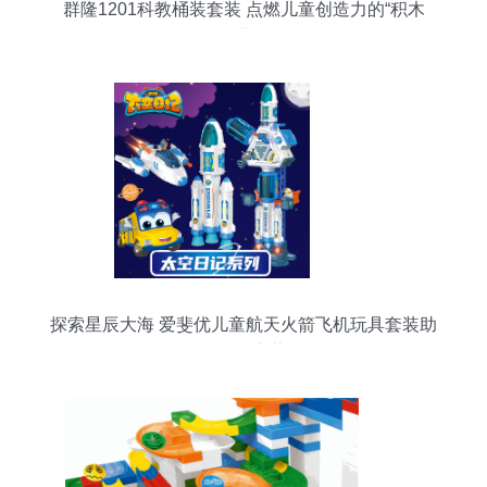
群隆1201科教桶装套装 点燃儿童创造力的“积木
+”世界
探索星辰大海 爱斐优儿童航天火箭飞机玩具套装助
力科教启蒙