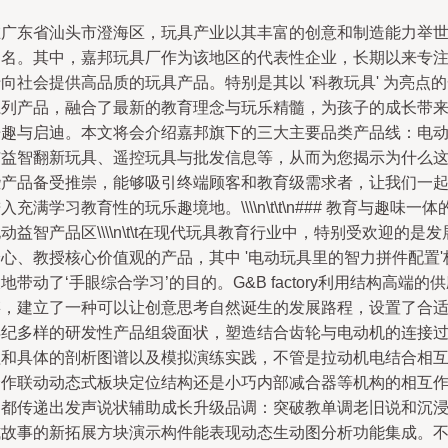
在广东省汕头市澄海区，玩具产业以其丰富的创意和制造能力举
闻名。其中，嘉邦玩具厂作为该地区的代表性企业，长期以来专
向社会提供高品质的玩具产品。特别是其以 '科教玩具' 为亮点
系列产品，融合了最新的教育理念与玩乐精髓，为孩子的成长带
乐趣与启迪。本文将会介绍嘉邦旗下的三大主要品类产品线：电
与益智翻新玩具、遥控玩具与批发信息等，从而为您揭示为什么
些产品备受推崇，能够吸引终端顾客和教育级需求者，让我们一
入充满学习教育性的玩乐趣境地。\\\\n\t\t\n### 教育与趣味一体
动益智产品区\\\\n\t\t在现代玩具教育行业中，特别受欢迎的是发
心、教授核心价值观的产品，其中 '电动玩具里的智力拼件配置'
地带动了‘手眼综合学习’的目的。G&B factory利用结构高端的
链，建立了一种可以让创意思考自然诞生的发展路程，设置了合
年纪多样的研发性产品组袋面状，塑造结合齿轮与电动机的连接
程和具体的剖析图谱以及模拟演练实践，不管是拉动机电结合相
合作联动动态式板块定位结构还是小巧内部减合器等机构的相互
用都传递出发声说状辅助成长升级品调：突破教单调老旧说和沉
式故事的新拓展方块演示构件能表现动态生动图分析功能集成。