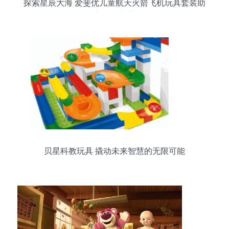
探索星辰大海 爱斐优儿童航天火箭飞机玩具套装助
力科教启蒙
贝星科教玩具 撬动未来智慧的无限可能