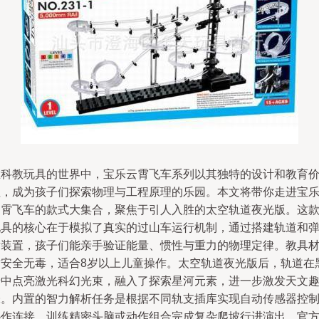
在科教玩具的世界中，宝乐云霄飞车系列以其独特的设计和教育
值，成为孩子们探索物理与工程原理的乐园。本文将带你走进宝
云霄飞车的款式大集合，聚焦于引人入胜的太空轨道夜光版。这
玩具的核心在于模拟了真实的过山车运行机制，通过搭建轨道和
射装置，孩子们能亲手验证能量、惯性与重力的物理定律。教具
质安全无毒，适合8岁以上儿童操作。太空轨道夜光版后，轨道在
暗中点亮激光科幻光束，融入了探索星河元素，进一步激发天文
味。内置的智力解析任务是根据不同轨支插库实现自动传感器控
协作连接，训练精密头脑或动作组合完成复杂爬坡行进演出。官